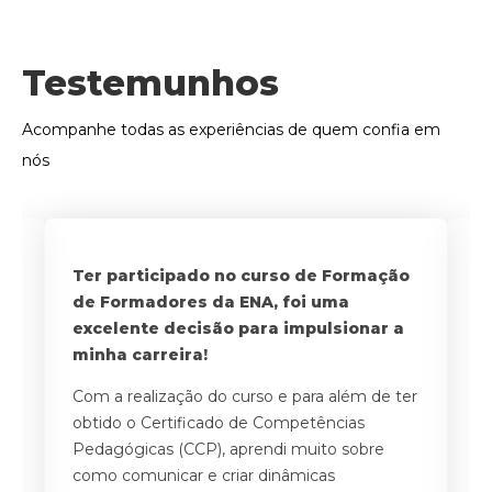
Testemunhos
Acompanhe todas as experiências de quem confia em
nós
a
Ter participado no curso de Formação
Po
de Formadores da ENA, foi uma
o
excelente decisão para impulsionar a
i
 o
minha carreira!
f
Com a realização do curso e para além de ter
A
obtido o Certificado de Competências
a
Pedagógicas (CCP), aprendi muito sobre
ne
a
como comunicar e criar dinâmicas
po