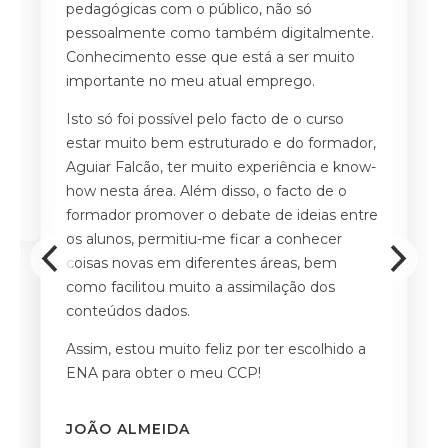
de
pedagógicas com o público, não só
Ad
m
pessoalmente como também digitalmente.
gr
Conhecimento esse que está a ser muito
S
s
importante no meu atual emprego.
s
Isto só foi possível pelo facto de o curso
A
estar muito bem estruturado e do formador,
c
Aguiar Falcão, ter muito experiência e know-
d
how nesta área. Além disso, o facto de o
n
formador promover o debate de ideias entre
d
os alunos, permitiu-me ficar a conhecer
coisas novas em diferentes áreas, bem
A
como facilitou muito a assimilação dos
d
conteúdos dados.
q
pr
Assim, estou muito feliz por ter escolhido a
ENA para obter o meu CCP!
M
F
JOÃO ALMEIDA