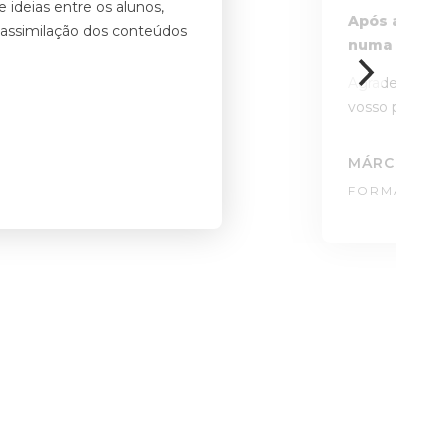
ideias entre os alunos,
Após a conc
 assimilação dos conteúdos
numa ação a
Agradeço à EN
vosso profissi
MÁRCIA BR
FORMADOR: 