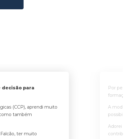
e decisão para
Por pesquisa n
formação de f
gicas (CCP), aprendi muito
A modalidade 
te como também
possibilitou a
Adorei a exper
 Falcão, ter muito
contribuiu par