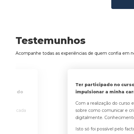
Testemunhos
Acompanhe todas as experiências de quem confia em n
 ensino
Ter participado no curs
btenção do
impulsionar a minha carr
Com a realização do curso e
nuais em cada
sobre como comunicar e cr
os.
digitalmente. Conhecimento
Isto só foi possível pelo fa