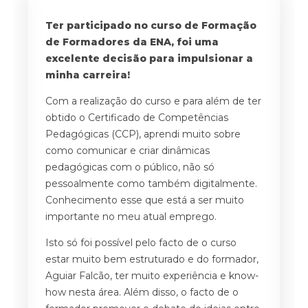
a
Ter participado no curso de Formação
Po
de Formadores da ENA, foi uma
o
excelente decisão para impulsionar a
i
 o
minha carreira!
f
Com a realização do curso e para além de ter
A
obtido o Certificado de Competências
a
Pedagógicas (CCP), aprendi muito sobre
ne
a
como comunicar e criar dinâmicas
po
de
pedagógicas com o público, não só
Ad
m
pessoalmente como também digitalmente.
gr
Conhecimento esse que está a ser muito
S
s
importante no meu atual emprego.
s
Isto só foi possível pelo facto de o curso
A
estar muito bem estruturado e do formador,
c
Aguiar Falcão, ter muito experiência e know-
d
how nesta área. Além disso, o facto de o
n