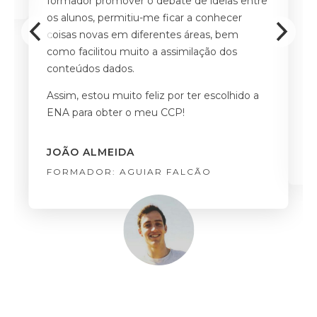
formador promover o debate de ideias entre
d
os alunos, permitiu-me ficar a conhecer
coisas novas em diferentes áreas, bem
A
como facilitou muito a assimilação dos
d
conteúdos dados.
q
pr
Assim, estou muito feliz por ter escolhido a
ENA para obter o meu CCP!
M
F
JOÃO ALMEIDA
FORMADOR: AGUIAR FALCÃO