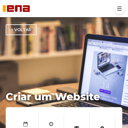
< VOLTAR
Criar um Website
Regime b-learning
Inscreva-se