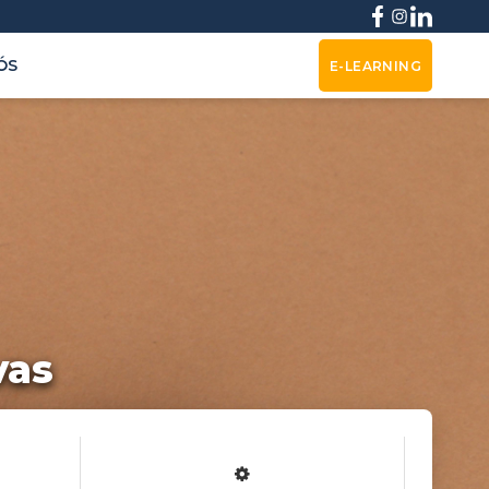
ÓS
E-LEARNING
vas