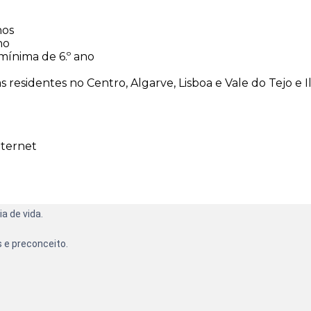
nos
no
mínima de 6.º ano
 residentes no Centro, Algarve, Lisboa e Vale do Tejo e Il
nternet
a de vida.
 e preconceito.