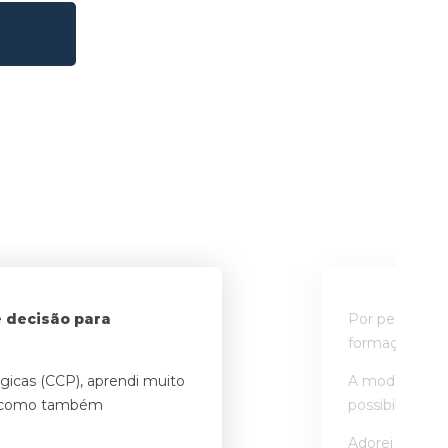
e decisão para
Por pesquisa n
formação de f
gicas (CCP), aprendi muito
A modalidade 
te como também
possibilitou a
Adorei a exper