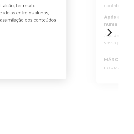
 Falcão, ter muito
contribuiu par
ideias entre os alunos,
Após a conc
 assimilação dos conteúdos
numa ação a
Agradeço à EN
vosso profissi
MÁRCIA BR
FORMADOR: 