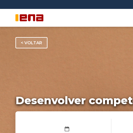
< VOLTAR
Desenvolver competê
Regime b-learning
Inscreva-se