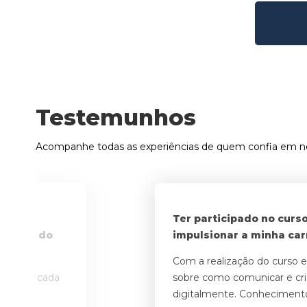
Testemunhos
Acompanhe todas as experiências de quem confia em n
 ensino
Ter participado no curs
btenção do
impulsionar a minha carr
Com a realização do curso e
nuais em cada
sobre como comunicar e cr
os.
digitalmente. Conhecimento