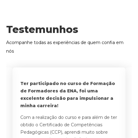
Testemunhos
Acompanhe todas as experiências de quem confia em
nós
a
Ter participado no curso de Formação
Po
de Formadores da ENA, foi uma
o
excelente decisão para impulsionar a
i
 o
minha carreira!
f
Com a realização do curso e para além de ter
A
obtido o Certificado de Competências
a
Pedagógicas (CCP), aprendi muito sobre
ne