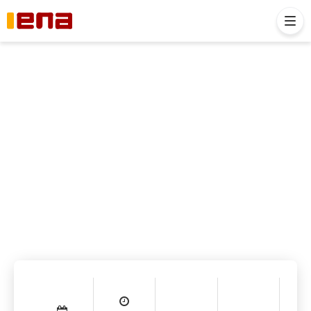
< VOLTAR
Regime
Inscreva-se