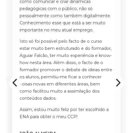
a
como comunicar e criar dinâmicas
po
de
pedagógicas com o público, não só
Ad
m
pessoalmente como também digitalmente.
gr
Conhecimento esse que está a ser muito
S
s
importante no meu atual emprego.
s
Isto só foi possível pelo facto de o curso
A
estar muito bem estruturado e do formador,
c
Aguiar Falcão, ter muito experiência e know-
d
how nesta área. Além disso, o facto de o
n
formador promover o debate de ideias entre
d
os alunos, permitiu-me ficar a conhecer
coisas novas em diferentes áreas, bem
A
como facilitou muito a assimilação dos
d
conteúdos dados.
q
pr
Assim, estou muito feliz por ter escolhido a
ENA para obter o meu CCP!
M
F