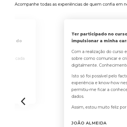
Acompanhe todas as experiências de quem confia em n
 ensino
Ter participado no curs
btenção do
impulsionar a minha carr
Com a realização do curso e
nuais em cada
sobre como comunicar e cr
os.
digitalmente. Conhecimento
Isto só foi possível pelo fa
experiência e know-how nest
permitiu-me ficar a conhece
dados.
Assim, estou muito feliz po
JOÃO ALMEIDA