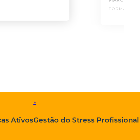
MÁRCIA BR
FORMADOR: 
+
as Ativos
Gestão do Stress Profissional