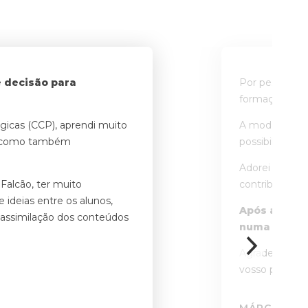
e decisão para
Por pesquisa n
formação de f
gicas (CCP), aprendi muito
A modalidade 
te como também
possibilitou a
Adorei a exper
 Falcão, ter muito
contribuiu par
ideias entre os alunos,
Após a conc
 assimilação dos conteúdos
numa ação a
Agradeço à EN
vosso profissi