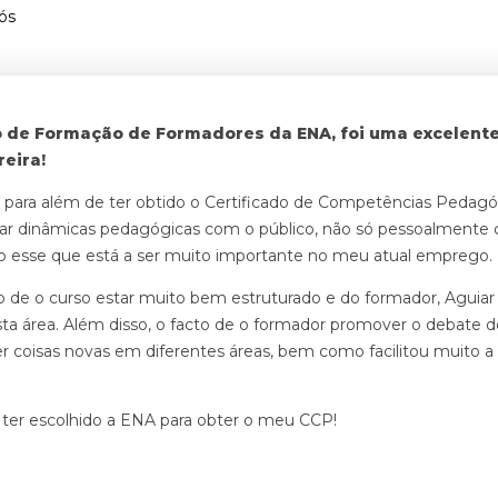
ós
o de Formação de Formadores da ENA, foi uma excelent
eira!
 para além de ter obtido o Certificado de Competências Pedagó
iar dinâmicas pedagógicas com o público, não só pessoalmen
 esse que está a ser muito importante no meu atual emprego.
cto de o curso estar muito bem estruturado e do formador, Aguiar
a área. Além disso, o facto de o formador promover o debate de 
r coisas novas em diferentes áreas, bem como facilitou muito a
r ter escolhido a ENA para obter o meu CCP!