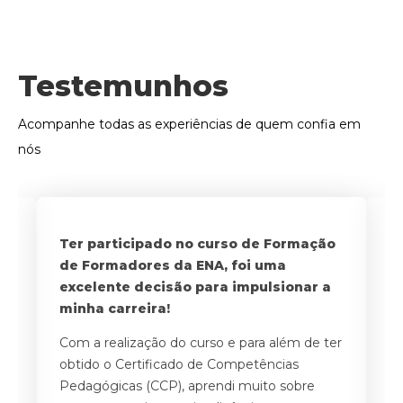
Testemunhos
Acompanhe todas as experiências de quem confia em
nós
a
Ter participado no curso de Formação
Po
de Formadores da ENA, foi uma
o
excelente decisão para impulsionar a
i
 o
minha carreira!
f
Com a realização do curso e para além de ter
A
obtido o Certificado de Competências
a
Pedagógicas (CCP), aprendi muito sobre
ne