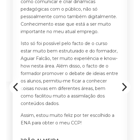
a
como comunicar e criar dinâmicas
po
de
pedagógicas com o público, não só
Ad
m
pessoalmente como também digitalmente.
gr
Conhecimento esse que está a ser muito
S
s
importante no meu atual emprego.
s
Isto só foi possível pelo facto de o curso
A
estar muito bem estruturado e do formador,
c
Aguiar Falcão, ter muito experiência e know-
d
how nesta área. Além disso, o facto de o
n
formador promover o debate de ideias entre
d
os alunos, permitiu-me ficar a conhecer
coisas novas em diferentes áreas, bem
A
como facilitou muito a assimilação dos
d
conteúdos dados.
q
pr
Assim, estou muito feliz por ter escolhido a
ENA para obter o meu CCP!
M
F