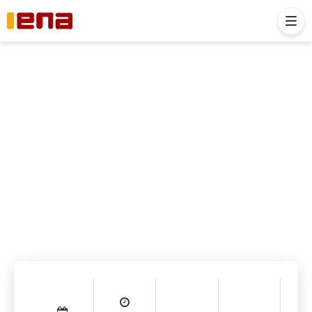
< VOLTAR
Regime
Inscreva-se