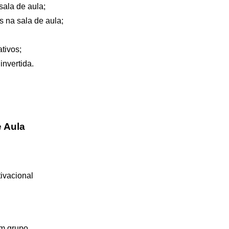
sala de aula;
os na sala de aula;
tivos;
nvertida.
e Aula
tivacional
em grupo